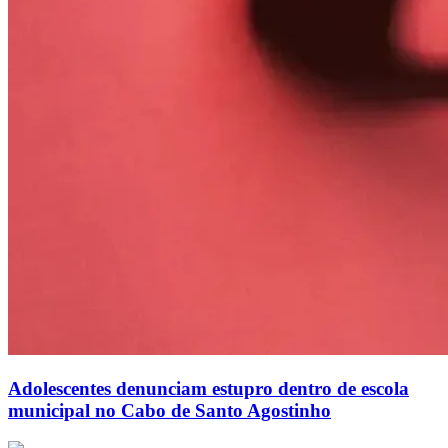
Adolescentes denunciam estupro dentro de escola
municipal no Cabo de Santo Agostinho