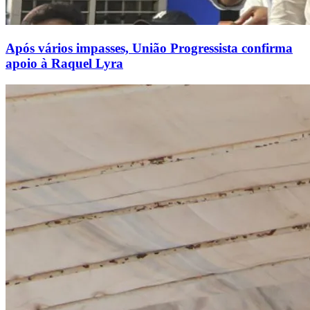
Após vários impasses, União Progressista confirma
apoio à Raquel Lyra