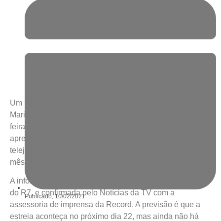
Um mês depois de rescindir contrato com a Band,
Mariana Godoy já tem uma nova emissora. Nesta terça-
feira (9), a jornalista assinou com a Record para
apresentar o novo Fala Brasil com Sérgio Aguiar. O
telejornal matinal passará por uma reformulação neste
mês, com uma dança das cadeiras entre os titulares.
A informação foi antecipada pelo colunista Flávio Ricco,
do R7, e confirmada pelo Notícias da TV com a
Publicado,
10/02/2021
assessoria de imprensa da Record. A previsão é que a
estreia aconteça no próximo dia 22, mas ainda não há