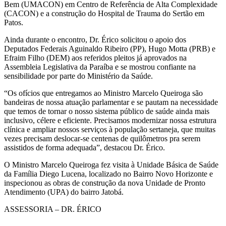
Bem (UMACON) em Centro de Referência de Alta Complexidade
(CACON) e a construção do Hospital de Trauma do Sertão em
Patos.
Ainda durante o encontro, Dr. Érico solicitou o apoio dos
Deputados Federais Aguinaldo Ribeiro (PP), Hugo Motta (PRB) e
Efraim Filho (DEM) aos referidos pleitos já aprovados na
Assembleia Legislativa da Paraíba e se mostrou confiante na
sensibilidade por parte do Ministério da Saúde.
“Os ofícios que entregamos ao Ministro Marcelo Queiroga são
bandeiras de nossa atuação parlamentar e se pautam na necessidade
que temos de tornar o nosso sistema público de saúde ainda mais
inclusivo, célere e eficiente. Precisamos modernizar nossa estrutura
clínica e ampliar nossos serviços à população sertaneja, que muitas
vezes precisam deslocar-se centenas de quilômetros pra serem
assistidos de forma adequada”, destacou Dr. Érico.
O Ministro Marcelo Queiroga fez visita à Unidade Básica de Saúde
da Família Diego Lucena, localizado no Bairro Novo Horizonte e
inspecionou as obras de construção da nova Unidade de Pronto
Atendimento (UPA) do bairro Jatobá.
ASSESSORIA – DR. ÉRICO