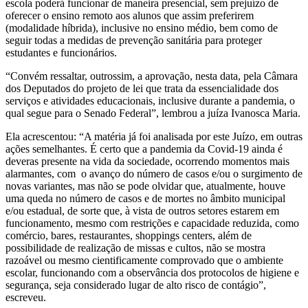
escola poderá funcionar de maneira presencial, sem prejuízo de
oferecer o ensino remoto aos alunos que assim preferirem
(modalidade híbrida), inclusive no ensino médio, bem como de
seguir todas a medidas de prevenção sanitária para proteger
estudantes e funcionários.
“Convém ressaltar, outrossim, a aprovação, nesta data, pela Câmara
dos Deputados do projeto de lei que trata da essencialidade dos
serviços e atividades educacionais, inclusive durante a pandemia, o
qual segue para o Senado Federal”, lembrou a juíza Ivanosca Maria.
Ela acrescentou: “A matéria já foi analisada por este Juízo, em outras
ações semelhantes. É certo que a pandemia da Covid-19 ainda é
deveras presente na vida da sociedade, ocorrendo momentos mais
alarmantes, com o avanço do número de casos e/ou o surgimento de
novas variantes, mas não se pode olvidar que, atualmente, houve
uma queda no número de casos e de mortes no âmbito municipal
e/ou estadual, de sorte que, à vista de outros setores estarem em
funcionamento, mesmo com restrições e capacidade reduzida, como
comércio, bares, restaurantes, shoppings centers, além de
possibilidade de realização de missas e cultos, não se mostra
razoável ou mesmo cientificamente comprovado que o ambiente
escolar, funcionando com a observância dos protocolos de higiene e
segurança, seja considerado lugar de alto risco de contágio”,
escreveu.