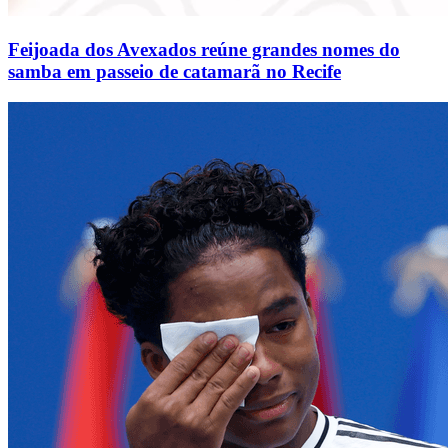
Feijoada dos Avexados reúne grandes nomes do
samba em passeio de catamarã no Recife