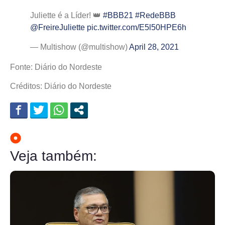
Juliette é a Líder! 👑
#BBB21
#RedeBBB
@FreireJuliette
pic.twitter.com/E5l50HPE6h
— Multishow (@multishow)
April 28, 2021
Fonte: Diário do Nordeste
Créditos: Diário do Nordeste
Veja também: