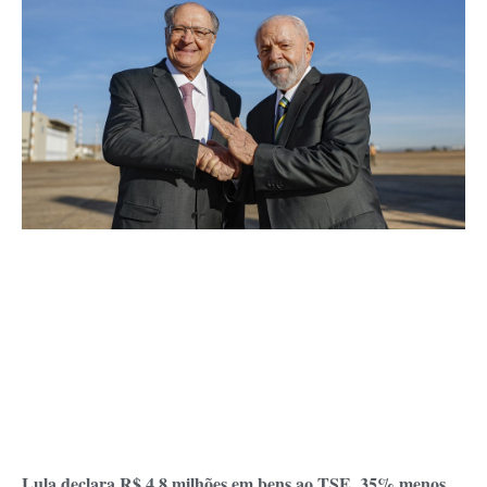
Lula declara R$ 4,8 milhões em bens ao TSE, 35% menos