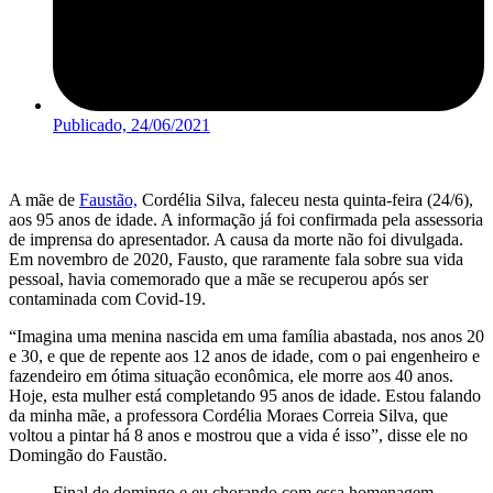
Publicado,
24/06/2021
A mãe de
Faustão,
Cordélia Silva, faleceu nesta quinta-feira (24/6),
aos 95 anos de idade. A informação já foi confirmada pela assessoria
de imprensa do apresentador. A causa da morte não foi divulgada.
Em novembro de 2020, Fausto, que raramente fala sobre sua vida
pessoal, havia comemorado que a mãe se recuperou após ser
contaminada com Covid-19.
“Imagina uma menina nascida em uma família abastada, nos anos 20
e 30, e que de repente aos 12 anos de idade, com o pai engenheiro e
fazendeiro em ótima situação econômica, ele morre aos 40 anos.
Hoje, esta mulher está completando 95 anos de idade. Estou falando
da minha mãe, a professora Cordélia Moraes Correia Silva, que
voltou a pintar há 8 anos e mostrou que a vida é isso”, disse ele no
Domingão do Faustão.
Final de domingo e eu chorando com essa homenagem