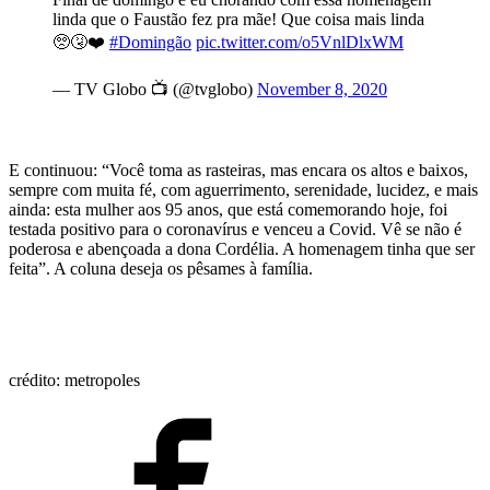
linda que o Faustão fez pra mãe! Que coisa mais linda
🥺🤧❤️
#Domingão
pic.twitter.com/o5VnlDlxWM
— TV Globo 📺 (@tvglobo)
November 8, 2020
E continuou: “Você toma as rasteiras, mas encara os altos e baixos,
sempre com muita fé, com aguerrimento, serenidade, lucidez, e mais
ainda: esta mulher aos 95 anos, que está comemorando hoje, foi
testada positivo para o coronavírus e venceu a Covid. Vê se não é
poderosa e abençoada a dona Cordélia. A homenagem tinha que ser
feita”. A coluna deseja os pêsames à família.
crédito: metropoles