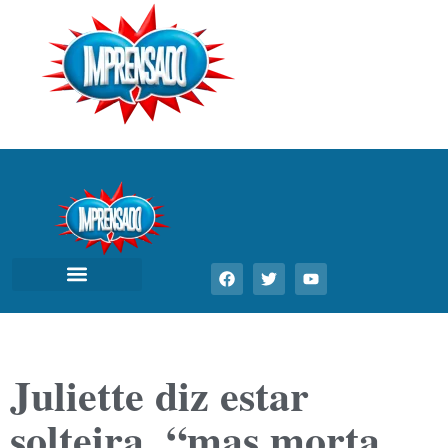
Juliette diz estar
solteira, “mas morta