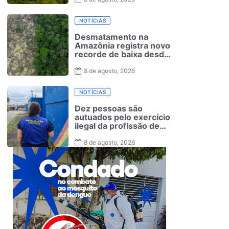
NOTÍCIAS
Desmatamento na
Amazônia registra novo
recorde de baixa desde
2016
8 de agosto, 2026
NOTÍCIAS
Dez pessoas são
autuados pelo exercício
ilegal da profissão de
educador físico em
escolas de Pernambuco
8 de agosto, 2026