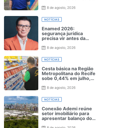
de Educação Física e
sem quadras
8 de agosto, 2026
NOTÍCIAS
Enamed 2026:
segurança jurídica
precisa vir antes da
prova
8 de agosto, 2026
NOTÍCIAS
Cesta básica na Região
Metropolitana do Recife
sobe 0,44% em julho,
aponta Procon-PE
8 de agosto, 2026
NOTÍCIAS
Conexão Ademi reúne
setor imobiliário para
apresentar balanço do
2º trimestre
8 de agosto, 2026