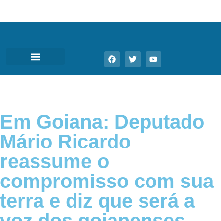
Em Goiana: Deputado
Mário Ricardo
reassume o
compromisso com sua
terra e diz que será a
voz dos goianenses