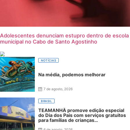
Adolescentes denunciam estupro dentro de escola
municipal no Cabo de Santo Agostinho
NOTÍCIAS
Na média, podemos melhorar
7 de agosto, 2026
BRASIL
TEAMANHÃ promove edição especial
do Dia dos Pais com serviços gratuitos
para famílias de crianças
neurodivergentes no Recife
6 de agosto, 2026