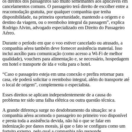
os direitos dos passageiros são muito semelhantes aos aplicáveis em
cancelamentos comuns. O passageiro terá direito de escolher entre a
reacomodação gratuita, por qualquer companhia que tenha
disponibilidade, na primeira oportunidade, mantendo a origem e o
destino da viagem, ou o reembolso integral da passagem”, explica
Rodrigo Alvim, advogado especializado em Direito do Passageiro
Aéreo.
Durante o período em que o voo estiver cancelado ou atrasado, a
companhia aérea também deve fornecer assistência material. Isso
inclui auxílio para comunicação (como acesso a Wi-Fi de melhor
qualidade), vouchers para alimentação e, se necessário, hospedagem
em hotel e transporte de ida e volta para o hotel.
“Caso o passageiro esteja em uma conexão e prefira retornar para
casa, ele poderá solicitar o reembolso integral, além do transporte até
o local de origem”, complementa o especialista.
Esses direitos se aplicam independentemente de a causa do
problema ter sido uma falha elétrica ou outra questão técnica.
A grande diferença surge no desdobramento da situação: se a
companhia aérea acomoda o passageiro no primeiro voo disponível
e presta toda a assistência devida, não há o que se falar em
indenização por danos morais, já que o fato se configura como um
fortuito externo, pelo qual a companhia não responde.