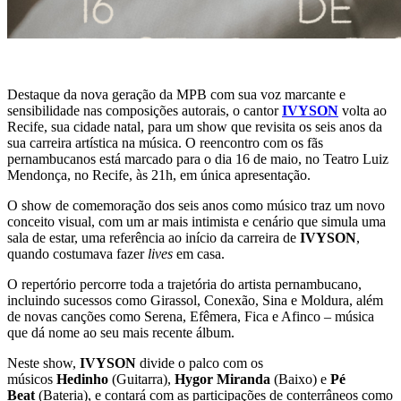
Destaque da nova geração da MPB com sua voz marcante e
sensibilidade nas composições autorais, o cantor
IVYSON
volta ao
Recife, sua cidade natal, para um show que revisita os seis anos da
sua carreira artística na música. O reencontro com os fãs
pernambucanos está marcado para o dia 16 de maio, no Teatro Luiz
Mendonça, no Recife, às 21h, em única apresentação.
O show de comemoração dos seis anos como músico traz um novo
conceito visual, com um ar mais intimista e cenário que simula uma
sala de estar, uma referência ao início da carreira de
IVYSON
,
quando costumava fazer
lives
em casa.
O repertório percorre toda a trajetória do artista pernambucano,
incluindo sucessos como Girassol, Conexão, Sina e Moldura, além
de novas canções como Serena, Efêmera, Fica e Afinco – música
que dá nome ao seu mais recente álbum.
Neste show,
IVYSON
divide o palco com os
músicos
Hedinho
(Guitarra),
Hygor Miranda
(Baixo) e
Pé
Beat
(Bateria), e contará com as participações de conterrâneos como