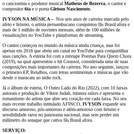
o cancionista e produtor musical
Matheus de Bezerra
, o cantor e
compositor
6ta
e o poeta
Gleison Nascimento
.
IVYSON NA MÚSICA –
Nos seis anos de carreira marcada pelo
afeto e lirismo, o artista pernambucano conquistou fãs Brasil afora e
mais de 1 milhão de ouvintes mensais, além de 100 milhões de
visualizações no YouTube e plataformas de streaming.
O cantor começou no mundo da música ainda criança, mas foi
apenas em 2018 que abriu um canal no YouTube para compartilhar
suas canções. A estreia foi com a mixtape Poemas Para Quem Chora
(2019), na qual apresentou o hit Girassol, considerada uma de suas
composições mais importantes da carreira. No ano seguinte, lançou
o primeiro EP, Retalhos, com letras sentimentais e músicas que vão
desde o maracatu ao indie rock.
Já o álbum de estreia, O Outro Lado do Rio (2022), com 10 faixas
autorais e produção de Viktor Judah, mistura raízes e apresenta o
romantismo do artista que abre seu coração em cada faixa. No seu
mais recente trabalho intitulado AFINCO,
IVYSON
expande seu
discurso amoroso, pós-amoroso e além-amoroso com lirismo e
sensibilidade raros no panorama nacional, mas sem perder um
milímetro do sotaque que cativa fãs Brasil afora.
SERVIÇO: