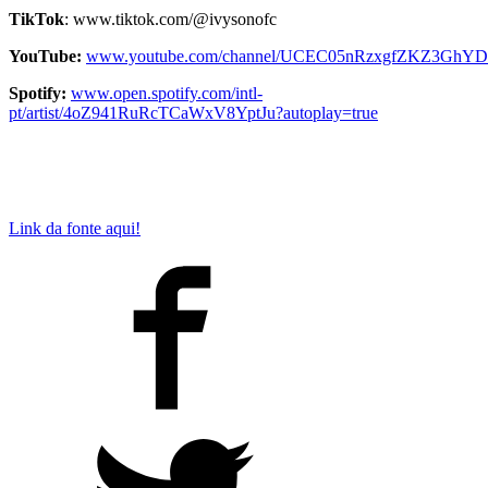
TikTok
:
www.tiktok.com/@ivysonofc
YouTube:
www.youtube.com/channel/UCEC05nRzxgfZKZ3GhY
Spotify:
www.open.spotify.com/intl-
pt/artist/4oZ941RuRcTCaWxV8YptJu?autoplay=true
Link da fonte aqui!