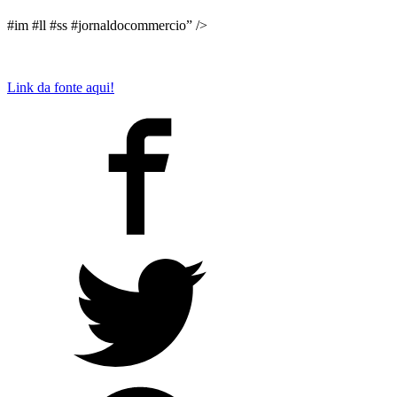
#im #ll #ss #jornaldocommercio” />
Link da fonte aqui!