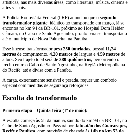
artísticas, nas mais diversas áreas, como literatura, música, cinema e
artes visuais.
A Polícia Rodoviária Federal (PRF) anunciou que o
segundo
transformador gigante
, idêntico ao transportado em março, já se
encontra no km 94 da BR-101, próximo ao Hospital Dom Helder
Câmara, no Cabo de Santo Agostinho, pronto para ser transportado
até o município de Nova Palmeira, na Paraíba.
Esse imenso transformador pesa
250 toneladas
, possui
11,24
metros
de comprimento,
4,20 metros
de largura e
4,59 metros
de
altura
. Seu trajeto total será de
380 quilômetros
, percorrendo o
trecho entre o Cabo de Santo Agostinho, na Região Metropolitana
do Recife, até a divisa com a Paraíba.
A carga, extremamente sensível e pesada, requer um comboio
especial com medidas de segurança reforçadas.
Escolta do transformado
Primeira etapa – Quinta-feira (1º de maio):
A escolta começa às 5h da manhã, saindo do km 94 da BR-101, no
Cabo de Santo Agostinho. Passará por
Jaboatão dos Guararapes,
Recife e Paulista
, com previsão de chegada às
14h no km 53 da