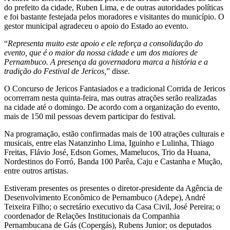
do prefeito da cidade, Ruben Lima, e de outras autoridades políticas
e foi bastante festejada pelos moradores e visitantes do município. O
gestor municipal agradeceu o apoio do Estado ao evento.
“
Representa muito este apoio e ele reforça a consolidação do
evento, que é o maior da nossa cidade e um dos maiores de
Pernambuco. A presença da governadora marca a história e a
tradição do Festival de Jericos,
” disse.
O Concurso de Jericos Fantasiados e a tradicional Corrida de Jericos
ocorrerram nesta quinta-feira, mas outras atrações serão realizadas
na cidade até o domingo. De acordo com a organização do evento,
mais de 150 mil pessoas devem participar do festival.
Na programação, estão confirmadas mais de 100 atrações culturais e
musicais, entre elas Natanzinho Lima, Iguinho e Lulinha, Thiago
Freitas, Flávio José, Edson Gomes, Mamelucos, Trio da Huana,
Nordestinos do Forró, Banda 100 Parêa, Caju e Castanha e Mução,
entre outros artistas.
Estiveram presentes os presentes o diretor-presidente da Agência de
Desenvolvimento Econômico de Pernambuco (Adepe), André
Teixeira Filho; o secretário executivo da Casa Civil, José Pereira; o
coordenador de Relações Institucionais da Companhia
Pernambucana de Gás (Copergás), Rubens Junior; os deputados