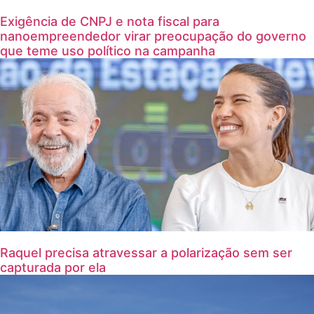
Exigência de CNPJ e nota fiscal para
nanoempreendedor virar preocupação do governo
que teme uso político na campanha
Raquel precisa atravessar a polarização sem ser
capturada por ela