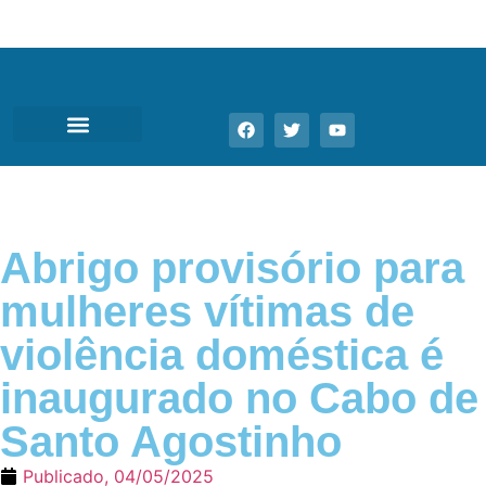
Abrigo provisório para
mulheres vítimas de
violência doméstica é
inaugurado no Cabo de
Santo Agostinho
Publicado,
04/05/2025