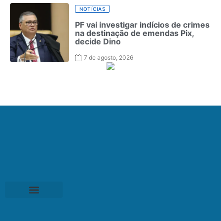
NOTÍCIAS
PF vai investigar indícios de crimes
na destinação de emendas Pix,
decide Dino
7 de agosto, 2026