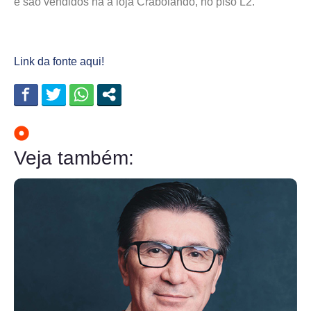
e são vendidos na a loja Crabolando, no piso L2.
Link da fonte aqui!
Veja também: