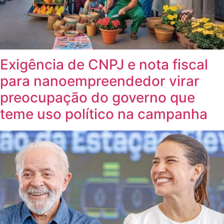
Exigência de CNPJ e nota fiscal
para nanoempreendedor virar
preocupação do governo que
teme uso político na campanha