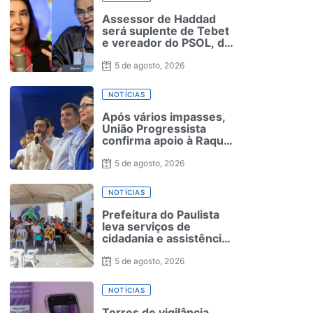
América dos Sul
Assessor de Haddad
será suplente de Tebet
e vereador do PSOL, de
Marina
5 de agosto, 2026
NOTÍCIAS
Após vários impasses,
União Progressista
confirma apoio à Raquel
Lyra
5 de agosto, 2026
NOTÍCIAS
Prefeitura do Paulista
leva serviços de
cidadania e assistência
social à Jaguarana
durante o Agosto Lilás
5 de agosto, 2026
NOTÍCIAS
Torres de vigilância