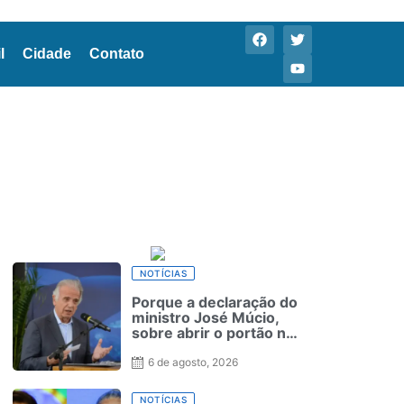
l
Cidade
Contato
NOTÍCIAS
Porque a declaração do
ministro José Múcio,
sobre abrir o portão no
caso de uma invasão
dos Estados Unidos
6 de agosto, 2026
deve ser lida como
alerta sobre o Brasil na
NOTÍCIAS