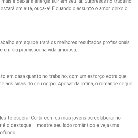
is e deixar a energia fluir em seu lar. Surpresas no trabalho
 estará em alta, ouça-a! E quando o assunto é amor, deixe o
rabalho em equipe trará os melhores resultados profissionais.
 um dia promissor na vida amorosa.
anto em casa quanto no trabalho, com um esforço extra que
se aos sinais do seu corpo. Apesar da rotina, o romance segue
es te espera! Curtir com os mais jovens ou colaborar no
mor é o destaque – mostre seu lado romântico e veja uma
rofundo.