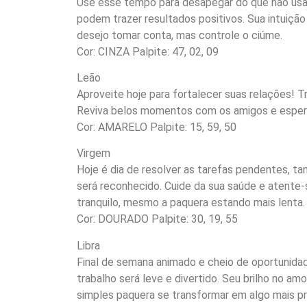
Use esse tempo para desapegar do que não usa ma
podem trazer resultados positivos. Sua intuição
desejo tomar conta, mas controle o ciúme.
Cor: CINZA Palpite: 47, 02, 09
Leão
Aproveite hoje para fortalecer suas relações! T
Reviva belos momentos com os amigos e espere
Cor: AMARELO Palpite: 15, 59, 50
Virgem
Hoje é dia de resolver as tarefas pendentes, t
será reconhecido. Cuide da sua saúde e atente-
tranquilo, mesmo a paquera estando mais lenta.
Cor: DOURADO Palpite: 30, 19, 55
Libra
Final de semana animado e cheio de oportunidad
trabalho será leve e divertido. Seu brilho no a
simples paquera se transformar em algo mais p