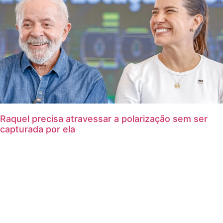
Raquel precisa atravessar a polarização sem ser
capturada por ela