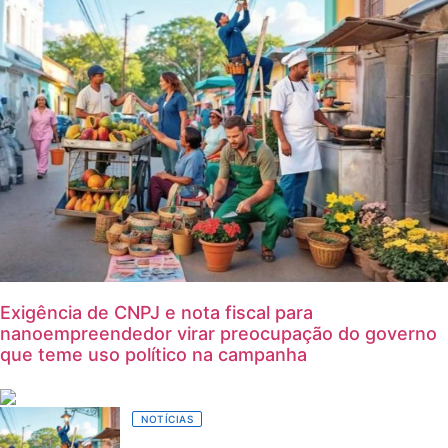
Exigência de CNPJ e nota fiscal para
nanoempreendedor virar preocupação do governo
que teme uso político na campanha
NOTÍCIAS