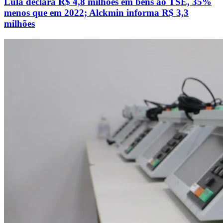
Lula declara R$ 4,8 milhões em bens ao TSE, 35%
menos que em 2022; Alckmin informa R$ 3,3
milhões