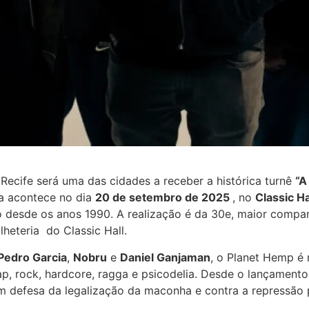
Recife será uma das cidades a receber a histórica turnê
“A
a acontece no dia
20 de setembro de 2025
, no
Classic Ha
desde os anos 1990. A realização é da 30e, maior companhi
lheteria do Classic Hall.
Pedro Garcia
,
Nobru
e
Daniel Ganjaman
, o Planet Hemp é
rap, rock, hardcore, ragga e psicodelia. Desde o lançament
 em defesa da legalização da maconha e contra a repressão p