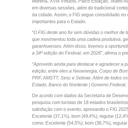
Morena, XVIII Virtuosi, Palco Estação, Teatro Ad
em diversas sessões, além do tradicional cort
da cidade. Assim, o FIG segue consolidado n
importantes para o Estado.
“
O FIG deste ano foi sem dúvidas o melhor de to
que movimentou toda uma cadeia produtiva, g
garanhuenses. Além disso, tivemos a oportunid
a 34ª edição do Festival, em 2026
”, afirma o pr
“
Aproveito ainda para destacar e agradecer a p
edição; entre eles a Neoenergia, Corpo de Bombei
PRF, AMSTT, Sesc e Sebrae. Além de todos os 
Estado, Banco do Nordeste | Governo Federal, 
De acordo com dados da Secretaria de Desenv
pesquisa com turistas de 18 estados brasileiro
satisfação com o evento, aprovando o FIG 2025
Excelente (37,1%), bom (49,4%), regular (12,4%)
como: Excelente (54,5%), bom (38,7%), regular