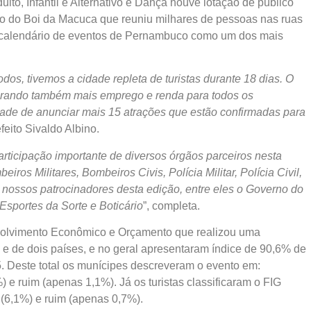
ulto, Infantil e Alternativo e Dança houve lotação de público
ejo do Boi da Macuca que reuniu milhares de pessoas nas ruas
o calendário de eventos de Pernambuco como um dos mais
dos, tivemos a cidade repleta de turistas durante 18 dias. O
erando também mais emprego e renda para todos os
ade de anunciar mais 15 atrações que estão confirmadas para
efeito Sivaldo Albino.
articipação importante de diversos órgãos parceiros nesta
ros Militares, Bombeiros Civis, Polícia Militar, Polícia Civil,
nossos patrocinadores desta edição, entre eles o Governo do
Esportes da Sorte e Boticário
”, completa.
olvimento Econômico e Orçamento que realizou uma
s e de dois países, e no geral apresentaram índice de 90,6% de
. Deste total os munícipes descreveram o evento em:
 e ruim (apenas 1,1%). Já os turistas classificaram o FIG
 (6,1%) e ruim (apenas 0,7%).