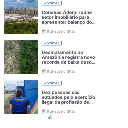
NOTÍCIAS
Conexão Ademi reúne
setor imobiliário para
apresentar balanço do
2º trimestre
8 de agosto, 2026
NOTÍCIAS
Desmatamento na
Amazônia registra novo
recorde de baixa desde
2016
8 de agosto, 2026
NOTÍCIAS
Dez pessoas são
autuados pelo exercício
ilegal da profissão de
educador físico em
escolas de Pernambuco
8 de agosto, 2026