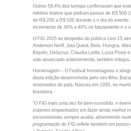
Outros 59,4% dos turistas confirmaram que esta
médios diários que podiam passar de R$ 500 (1
de R$ 200 a R$ 500 durante a o dia do evento
incremento de 30% a 40% no faturamento e o 
O FIG 2025 se despediu do público com 15 atr
Anderson Neiff, Jota Quest, Belo, Hungria, Wes
Biquíni, Delacruz, Claudia Leitte, Luiza Possi 
sido anunciado anteriormente, também integra
Homenagem – O Festival homenageou o xilograv
desta edição desenvolvida pelo seu filho, Baca
renomados do país. Nasceu em 1935, no municíp
brasileira.
“
O FIG mais uma vez foi bem-sucedido, e tivemos
estamos empenhados em fazer ainda melhor no p
excursionistas sempre acaba, absorvendo muito
programação do FIG reflete também um pouco 