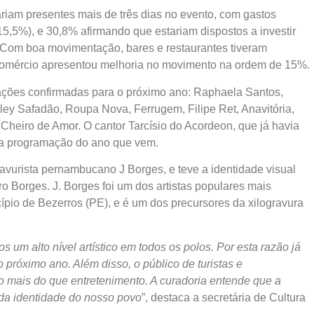
riam presentes mais de três dias no evento, com gastos
5,5%), e 30,8% afirmando que estariam dispostos a investir
. Com boa movimentação, bares e restaurantes tiveram
comércio apresentou melhoria no movimento na ordem de 15%.
ações confirmadas para o próximo ano: Raphaela Santos,
ley Safadão, Roupa Nova, Ferrugem, Filipe Ret, Anavitória,
e Cheiro de Amor. O cantor Tarcísio do Acordeon, que já havia
 a programação do ano que vem.
urista pernambucano J Borges, e teve a identidade visual
ro Borges. J. Borges foi um dos artistas populares mais
io de Bezerros (PE), e é um dos precursores da xilogravura
 um alto nível artístico em todos os polos. Por esta razão já
róximo ano. Além disso, o público de turistas e
 mais do que entretenimento. A curadoria entende que a
da identidade do nosso povo
”, destaca a secretária de Cultura