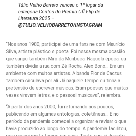
Túlio Velho Barreto venceu o 1º lugar da
categoria Contos do Prêmio Off Flip de
Literatura 2025 –
@TULIO.VELHOBARRETO/INSTAGRAM
“Nos anos 1980, participei de uma fanzine com Maurício
Silva, artista plástico e poeta. Foi nessa mesma ocasião
que surgiu também Miró da Muribeca. Naquela época, eu
também dividia a rua com Zé Rocha, Alex Bono… Era um
ambiente com muitos artistas. A banda Flor de Cactus
também circulava por ali. Já naquele tempo eu tinha a
pretensão de escrever músicas. Eram poesias que muitas
vezes viravam letras, e o pessoal musicava”, relembra.
“A partir dos anos 2000, fui retomando aos poucos,
publicando em algumas antologias, coletâneas… E no
período da pandemia comecei a organizar e revisar o que
havia produzido ao longo do tempo. A pandemia facilitou,
pois passei muito tempo em casa. Tanto que, já durante