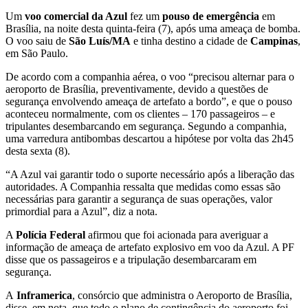
Um
voo comercial da Azul
fez um
pouso de emergência
em
Brasília, na noite desta quinta-feira (7), após uma ameaça de bomba.
O voo saiu de
São Luís/MA
e tinha destino a cidade de
Campinas
,
em São Paulo.
De acordo com a companhia aérea, o voo
“precisou alternar para o
aeroporto de Brasília, preventivamente, devido a questões de
segurança envolvendo ameaça de artefato a bordo”
, e que o pouso
aconteceu normalmente, com os clientes – 170 passageiros – e
tripulantes desembarcando em segurança. Segundo a companhia,
uma varredura antibombas descartou a hipótese por volta das 2h45
desta sexta (8).
“A Azul vai garantir todo o suporte necessário após a liberação das
autoridades. A Companhia ressalta que medidas como essas são
necessárias para garantir a segurança de suas operações, valor
primordial para a Azul”, diz a nota.
A
Polícia Federal
afirmou que foi acionada para averiguar a
informação de ameaça de artefato explosivo em voo da Azul. A PF
disse que os passageiros e a tripulação desembarcaram em
segurança.
A
Inframerica
, consórcio que administra o Aeroporto de Brasília,
disse, em nota, que todo o plano de contingência do aeroporto foi