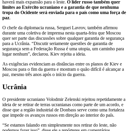
haverá mais expansão para o leste.
O líder russo também quer
limites ao Exército ucraniano e a garantia de que nenhuma
tropa do Ocidente será enviada para o país como uma força de
paz
.
O chefe da diplomacia russa, Serguei Lavrov, também afirmou
durante uma coletiva de imprensa nesta quarta-feira que Moscou
quer ser parte das discussões sobre qualquer garantia de segurança
para a Ucrânia. “Discutir seriamente questões de garantia de
segurança sem a Federação Russa é uma utopia, um caminho para
lugar nenhum”, declarou. Kiev rejeita a ideia.
As exigências evidenciam as distâncias entre os planos de Kiev e
Moscou para o fim da guerra e mostram o quão difícil é alcançar a
paz, mesmo três anos após o início da guerra.
Ucrânia
O presidente ucraniano Volodmir Zelenski rejeitou repetidamente a
ideia de se retirar de terras ucranianas como parte de um acordo, e
disse que a região industrial de Donbass serve como uma fortaleza
que impede os avanços russos em direção ao interior do país.
“Se estamos falando em simplesmente nos retirar do leste, não
podemos fazer isso”, disse ele a repórteres em comentários