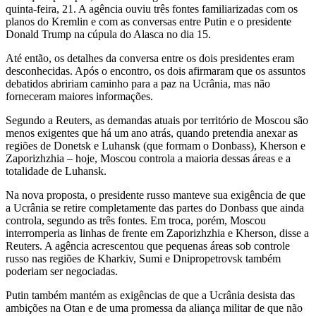
quinta-feira, 21. A agência ouviu três fontes familiarizadas com os
planos do Kremlin e com as conversas entre Putin e o presidente
Donald Trump na cúpula do Alasca no dia 15.
Até então, os detalhes da conversa entre os dois presidentes eram
desconhecidas. Após o encontro, os dois afirmaram que os assuntos
debatidos abririam caminho para a paz na Ucrânia, mas não
forneceram maiores informações.
Segundo a Reuters, as demandas atuais por território de Moscou são
menos exigentes que há um ano atrás, quando pretendia anexar as
regiões de Donetsk e Luhansk (que formam o Donbass), Kherson e
Zaporizhzhia – hoje, Moscou controla a maioria dessas áreas e a
totalidade de Luhansk.
Na nova proposta, o presidente russo manteve sua exigência de que
a Ucrânia se retire completamente das partes do Donbass que ainda
controla, segundo as três fontes. Em troca, porém, Moscou
interromperia as linhas de frente em Zaporizhzhia e Kherson, disse a
Reuters. A agência acrescentou que pequenas áreas sob controle
russo nas regiões de Kharkiv, Sumi e Dnipropetrovsk também
poderiam ser negociadas.
Putin também mantém as exigências de que a Ucrânia desista das
ambições na Otan e de uma promessa da aliança militar de que não