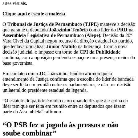
artes visuais.
Clique aqui e escute a matéria
O
Tribunal de Justiça de Pernambuco (TJPE)
manteve a decisão
que garante o deputado
Joãozinho Tenório
como líder do
PRD
na
Assembleia Legislativa de Pernambuco (Alepe)
. Decisão da 20ª
Vara Cível da Capital negou recurso da direção estadual do partido,
que tentava oficializar
Júnior Matuto
na liderança. Com a nova
decisão judicial, o impasse em torno da
CPI da Publicidade
continua, com a oposição perdendo espaço e uma presença maior da
base governista.
Em contato com o
JC
, Joãozinho Tenório afirmou que o
entendimento da Justiça confirma que a escolha do líder de bancada
deve ser feita em reunião entre os parlamentares, e não por decisão
unilateral do presidente estadual da legenda.
“O estatuto do partido é muito claro quando diz que a escolha do
líder tem que ser feita em reunião entre os deputados que fazem
parte da Assembleia”, afirmou.
“O PSB fez a jogada às pressas e não
soube combinar”