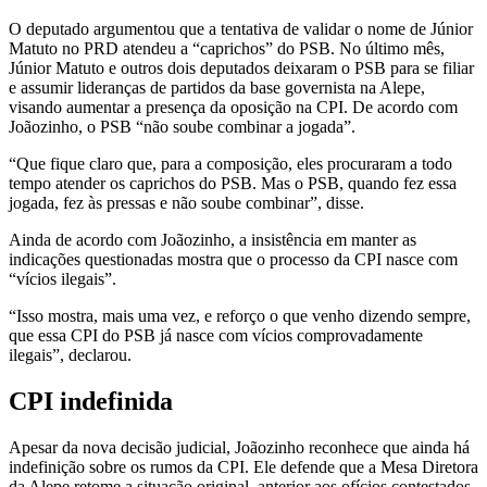
O deputado argumentou que a tentativa de validar o nome de Júnior
Matuto no PRD atendeu a “caprichos” do PSB. No último mês,
Júnior Matuto e outros dois deputados deixaram o PSB para se filiar
e assumir lideranças de partidos da base governista na Alepe,
visando aumentar a presença da oposição na CPI. De acordo com
Joãozinho, o PSB “não soube combinar a jogada”.
“Que fique claro que, para a composição, eles procuraram a todo
tempo atender os caprichos do PSB. Mas o PSB, quando fez essa
jogada, fez às pressas e não soube combinar”, disse.
Ainda de acordo com Joãozinho, a insistência em manter as
indicações questionadas mostra que o processo da CPI nasce com
“vícios ilegais”.
“Isso mostra, mais uma vez, e reforço o que venho dizendo sempre,
que essa CPI do PSB já nasce com vícios comprovadamente
ilegais”, declarou.
CPI indefinida
Apesar da nova decisão judicial, Joãozinho reconhece que ainda há
indefinição sobre os rumos da CPI. Ele defende que a Mesa Diretora
da Alepe retome a situação original, anterior aos ofícios contestados,