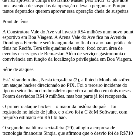
de não aprovar a compra do Banco Master pelo BRB. O que abre
uma avenida de suspeitas da operação e leva a perguntar: Porque
tantos deputados querem aprovar essa operação cheia de suspeitas.
Point de tênis
A Construtora Vale do Ave vai investir R$4 milhões num novo point
esportivo em Boa Viagem. A Arena Vale do Ave fica na Avenida
Domingos Ferreira e será inaugurada no final do ano para prática de
tênis no Recife. Terá três quadras de saibro, food court, área de
eventos e serviços de Bem-estar. Além de serviços gastronomia e
convivência em função da localização privilegiada em Boa Viagem.
Série de ataques
Está virando rotina, Nesta terça-feira (2), a fintech Monbank sofreu
um ataque hacker direcionado ao PIX. Foi o terceiro incidente do
tipo no setor financeiro brasileiro que vêm a público em dois meses.
Foram desviados R$4,9 milhões, mas boa parte já foi recuperada.
O primeiro ataque hacker – o maior da história do país – foi
registrado no início de julho, e o alvo foi a C & M Software, com
prejuízo estimado em R$1 bilhão.
O segundo, na última sexta-feira (29), atingiu a empresa de
tecnologia financeira Sinqia, que afirmou que o desvio foi de R$710