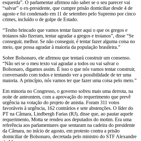
esquerda”. O parlamentar afirmou não saber se o seu parecer vai
“salvar” o ex-presidente, que cumpre prisão domiciliar desde 4 de
agosto e foi condenado em 11 de setembro pelo Supremo por cinco
crimes, incluído o de golpe de Estado.
“Tenho brincado que vamos tentar fazer aqui o que os gregos e
troianos não fizeram, tentar agradar a gregos e troianos”, disse “Se
conseguir, melhor. Se não conseguir, é tentar fazer alguma coisa no
meio, que possa agradar à maioria da população brasileira.”
Sobre Bolsonaro, ele afirmou que tentará construir um consenso.
“Não sei se o meu texto vai agradar a todos ou vai salvar o
Bolsonaro, digamos assim. É isso o que nós vamos tentar construir,
conversando com todos e tentando ver a possibilidade de ter uma
maioria. A princípio, nós vamos ter que fazer uma coisa pelo meio.”
Em minoria no Congresso, o governo sofreu mais uma derrota, na
noite de anteontem, com a aprovação do requerimento que prevê
urgência na votação do projeto de anistia. Foram 311 votos
favoráveis à urgência, 162 contrários e sete abstenções. O líder do
PT na Câmara, Lindbergh Farias (RJ), disse que, ao pautar aquele
requerimento, Motta se rendeu aos deputados do motim. Era uma
referência aos parlamentares que sentaram na cadeira do presidente
da Câmara, no início de agosto, em protesto contra a prisão
domiciliar de Bolsonaro, decretada pelo ministro do STF Alexandre