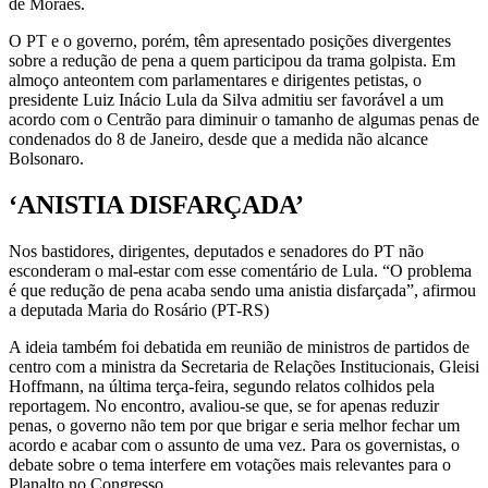
de Moraes.
O PT e o governo, porém, têm apresentado posições divergentes
sobre a redução de pena a quem participou da trama golpista. Em
almoço anteontem com parlamentares e dirigentes petistas, o
presidente Luiz Inácio Lula da Silva admitiu ser favorável a um
acordo com o Centrão para diminuir o tamanho de algumas penas de
condenados do 8 de Janeiro, desde que a medida não alcance
Bolsonaro.
‘ANISTIA DISFARÇADA’
Nos bastidores, dirigentes, deputados e senadores do PT não
esconderam o mal-estar com esse comentário de Lula. “O problema
é que redução de pena acaba sendo uma anistia disfarçada”, afirmou
a deputada Maria do Rosário (PT-RS)
A ideia também foi debatida em reunião de ministros de partidos de
centro com a ministra da Secretaria de Relações Institucionais, Gleisi
Hoffmann, na última terça-feira, segundo relatos colhidos pela
reportagem. No encontro, avaliou-se que, se for apenas reduzir
penas, o governo não tem por que brigar e seria melhor fechar um
acordo e acabar com o assunto de uma vez. Para os governistas, o
debate sobre o tema interfere em votações mais relevantes para o
Planalto no Congresso.