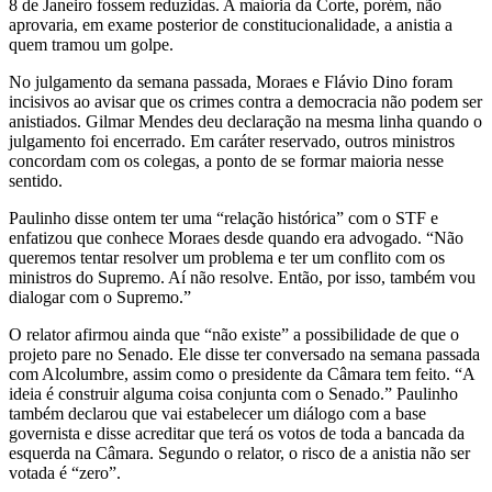
8 de Janeiro fossem reduzidas. A maioria da Corte, porém, não
aprovaria, em exame posterior de constitucionalidade, a anistia a
quem tramou um golpe.
No julgamento da semana passada, Moraes e Flávio Dino foram
incisivos ao avisar que os crimes contra a democracia não podem ser
anistiados. Gilmar Mendes deu declaração na mesma linha quando o
julgamento foi encerrado. Em caráter reservado, outros ministros
concordam com os colegas, a ponto de se formar maioria nesse
sentido.
Paulinho disse ontem ter uma “relação histórica” com o STF e
enfatizou que conhece Moraes desde quando era advogado. “Não
queremos tentar resolver um problema e ter um conflito com os
ministros do Supremo. Aí não resolve. Então, por isso, também vou
dialogar com o Supremo.”
O relator afirmou ainda que “não existe” a possibilidade de que o
projeto pare no Senado. Ele disse ter conversado na semana passada
com Alcolumbre, assim como o presidente da Câmara tem feito. “A
ideia é construir alguma coisa conjunta com o Senado.” Paulinho
também declarou que vai estabelecer um diálogo com a base
governista e disse acreditar que terá os votos de toda a bancada da
esquerda na Câmara. Segundo o relator, o risco de a anistia não ser
votada é “zero”.