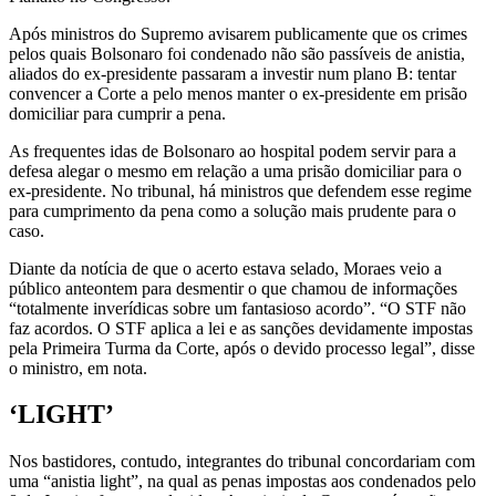
Após ministros do Supremo avisarem publicamente que os crimes
pelos quais Bolsonaro foi condenado não são passíveis de anistia,
aliados do ex-presidente passaram a investir num plano B: tentar
convencer a Corte a pelo menos manter o ex-presidente em prisão
domiciliar para cumprir a pena.
As frequentes idas de Bolsonaro ao hospital podem servir para a
defesa alegar o mesmo em relação a uma prisão domiciliar para o
ex-presidente. No tribunal, há ministros que defendem esse regime
para cumprimento da pena como a solução mais prudente para o
caso.
Diante da notícia de que o acerto estava selado, Moraes veio a
público anteontem para desmentir o que chamou de informações
“totalmente inverídicas sobre um fantasioso acordo”. “O STF não
faz acordos. O STF aplica a lei e as sanções devidamente impostas
pela Primeira Turma da Corte, após o devido processo legal”, disse
o ministro, em nota.
‘LIGHT’
Nos bastidores, contudo, integrantes do tribunal concordariam com
uma “anistia light”, na qual as penas impostas aos condenados pelo