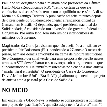
Paulinho foi designado para a relatoria pelo presidente da Câmara,
Hugo Motta (Republicanos-PB). “Tenho certeza de que ele
conduzirá as discussões do tema com o equilíbrio necessário”, disse
Motta no X (antigo Twitter). A publicação foi feita minutos depois
de o presidente do Solidariedade chegar à residência oficial da
Câmara, em Brasília. O deputado, que é presidente nacional do
Solidariedade, é considerado um adversário do governo federal no
Congresso. Por outro lado, tem sido um dos interlocutores de
ministros do Supremo.
Magistrados da Corte já avisaram que não aceitarão a anistia ao ex-
presidente Jair Bolsonaro (PL), condenado a 27 anos e 3 meses de
prisão, nem aos demais envolvidos na trama de ruptura institucional.
Se o Congresso der sinal verde para uma proposta de perdão nesses
termos, o STF deverá barrar o seu avanço, sob o argumento de que
é inconstitucional. Há também resistências no Senado a uma anistia
“ampla, geral e irrestrita”. O presidente da Casa e do Congresso,
Davi Alcolumbre (União Brasil-AP), já afirmou que nenhum projeto
de anistia ampla passará pela Casa de Salão Azul.
NO MEIO
Em entrevista à GloboNews, Paulinho se comprometeu a construir
um projeto de “pacificação”, que não esteja nem “à direita” nem “à