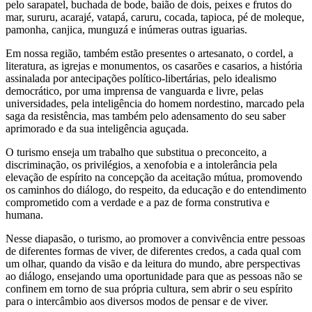
pelo sarapatel, buchada de bode, baião de dois, peixes e frutos do
mar, sururu, acarajé, vatapá, caruru, cocada, tapioca, pé de moleque,
pamonha, canjica, munguzá e inúmeras outras iguarias.
Em nossa região, também estão presentes o artesanato, o cordel, a
literatura, as igrejas e monumentos, os casarões e casarios, a história
assinalada por antecipações político-libertárias, pelo idealismo
democrático, por uma imprensa de vanguarda e livre, pelas
universidades, pela inteligência do homem nordestino, marcado pela
saga da resistência, mas também pelo adensamento do seu saber
aprimorado e da sua inteligência aguçada.
O turismo enseja um trabalho que substitua o preconceito, a
discriminação, os privilégios, a xenofobia e a intolerância pela
elevação de espírito na concepção da aceitação mútua, promovendo
os caminhos do diálogo, do respeito, da educação e do entendimento
comprometido com a verdade e a paz de forma construtiva e
humana.
Nesse diapasão, o turismo, ao promover a convivência entre pessoas
de diferentes formas de viver, de diferentes credos, a cada qual com
um olhar, quando da visão e da leitura do mundo, abre perspectivas
ao diálogo, ensejando uma oportunidade para que as pessoas não se
confinem em torno de sua própria cultura, sem abrir o seu espírito
para o intercâmbio aos diversos modos de pensar e de viver.