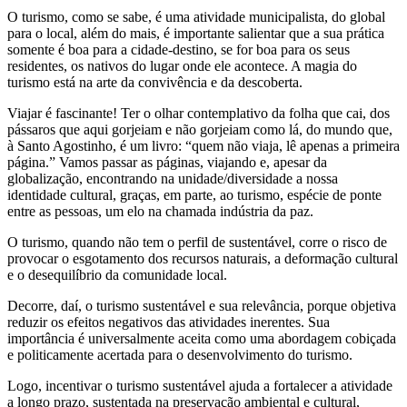
O turismo, como se sabe, é uma atividade municipalista, do global
para o local, além do mais, é importante salientar que a sua prática
somente é boa para a cidade-destino, se for boa para os seus
residentes, os nativos do lugar onde ele acontece. A magia do
turismo está na arte da convivência e da descoberta.
Viajar é fascinante! Ter o olhar contemplativo da folha que cai, dos
pássaros que aqui gorjeiam e não gorjeiam como lá, do mundo que,
à Santo Agostinho, é um livro: “quem não viaja, lê apenas a primeira
página.” Vamos passar as páginas, viajando e, apesar da
globalização, encontrando na unidade/diversidade a nossa
identidade cultural, graças, em parte, ao turismo, espécie de ponte
entre as pessoas, um elo na chamada indústria da paz.
O turismo, quando não tem o perfil de sustentável, corre o risco de
provocar o esgotamento dos recursos naturais, a deformação cultural
e o desequilíbrio da comunidade local.
Decorre, daí, o turismo sustentável e sua relevância, porque objetiva
reduzir os efeitos negativos das atividades inerentes. Sua
importância é universalmente aceita como uma abordagem cobiçada
e politicamente acertada para o desenvolvimento do turismo.
Logo, incentivar o turismo sustentável ajuda a fortalecer a atividade
a longo prazo, sustentada na preservação ambiental e cultural,