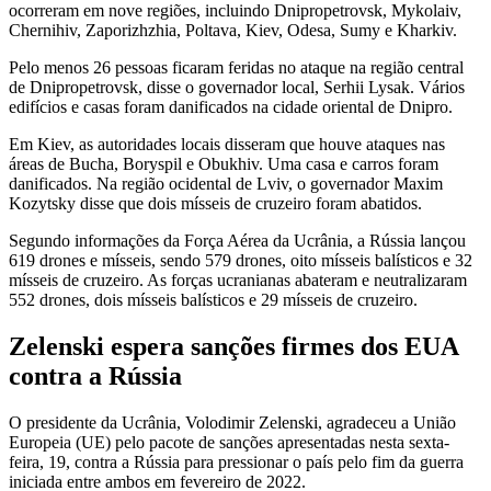
ocorreram em nove regiões, incluindo Dnipropetrovsk, Mykolaiv,
Chernihiv, Zaporizhzhia, Poltava, Kiev, Odesa, Sumy e Kharkiv.
Pelo menos 26 pessoas ficaram feridas no ataque na região central
de Dnipropetrovsk, disse o governador local, Serhii Lysak. Vários
edifícios e casas foram danificados na cidade oriental de Dnipro.
Em Kiev, as autoridades locais disseram que houve ataques nas
áreas de Bucha, Boryspil e Obukhiv. Uma casa e carros foram
danificados. Na região ocidental de Lviv, o governador Maxim
Kozytsky disse que dois mísseis de cruzeiro foram abatidos.
Segundo informações da Força Aérea da Ucrânia, a Rússia lançou
619 drones e mísseis, sendo 579 drones, oito mísseis balísticos e 32
mísseis de cruzeiro. As forças ucranianas abateram e neutralizaram
552 drones, dois mísseis balísticos e 29 mísseis de cruzeiro.
Zelenski espera sanções firmes dos EUA
contra a Rússia
O presidente da Ucrânia, Volodimir Zelenski, agradeceu a União
Europeia (UE) pelo pacote de sanções apresentadas nesta sexta-
feira, 19, contra a Rússia para pressionar o país pelo fim da guerra
iniciada entre ambos em fevereiro de 2022.