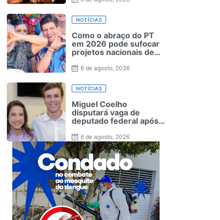
NOTÍCIAS
Como o abraço do PT
em 2026 pode sufocar
projetos nacionais de
PSB e PDT
6 de agosto, 2026
NOTÍCIAS
Miguel Coelho
disputará vaga de
deputado federal após
acordo entre União
Progressista e Raquel
6 de agosto, 2026
Lyra