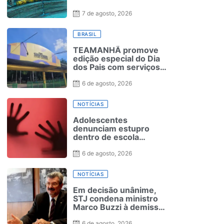
7 de agosto, 2026
BRASIL
TEAMANHÃ promove
edição especial do Dia
dos Pais com serviços
gratuitos para famílias
de crianças
6 de agosto, 2026
neurodivergentes no
Recife
NOTÍCIAS
Adolescentes
denunciam estupro
dentro de escola
municipal no Cabo de
Santo Agostinho
6 de agosto, 2026
NOTÍCIAS
Em decisão unânime,
STJ condena ministro
Marco Buzzi à demissão
por acusações de
assédio sexual
6 de agosto, 2026