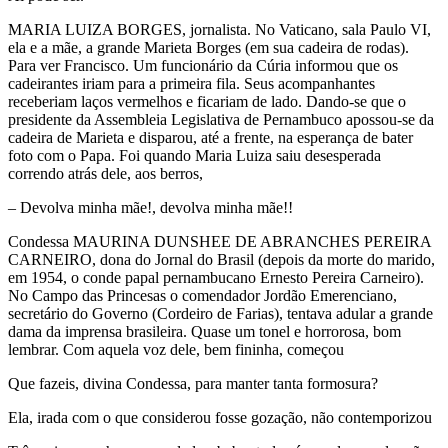
MARIA LUIZA BORGES, jornalista. No Vaticano, sala Paulo VI,
ela e a mãe, a grande Marieta Borges (em sua cadeira de rodas).
Para ver Francisco. Um funcionário da Cúria informou que os
cadeirantes iriam para a primeira fila. Seus acompanhantes
receberiam laços vermelhos e ficariam de lado. Dando-se que o
presidente da Assembleia Legislativa de Pernambuco apossou-se da
cadeira de Marieta e disparou, até a frente, na esperança de bater
foto com o Papa. Foi quando Maria Luiza saiu desesperada
correndo atrás dele, aos berros,
– Devolva minha mãe!, devolva minha mãe!!
Condessa MAURINA DUNSHEE DE ABRANCHES PEREIRA
CARNEIRO, dona do Jornal do Brasil (depois da morte do marido,
em 1954, o conde papal pernambucano Ernesto Pereira Carneiro).
No Campo das Princesas o comendador Jordão Emerenciano,
secretário do Governo (Cordeiro de Farias), tentava adular a grande
dama da imprensa brasileira. Quase um tonel e horrorosa, bom
lembrar. Com aquela voz dele, bem fininha, começou
Que fazeis, divina Condessa, para manter tanta formosura?
Ela, irada com o que considerou fosse gozação, não contemporizou