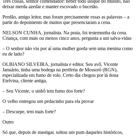
Três coisas, senhor comendador: beber todo uísque do mundo, não
deixar merda azedar e manter escovado o bucetão.
Perdão, amigo leitor, mas foram precisamente essas as palavras – a
partir do depoimento de muitos que presenciaram a cena.
NELSON CUNHA, jornalista. Na praia, foi testemunha da cena.
Criança, com mais ou menos cinco anos, pergunta a um salva-vidas
– O senhor não viu por aí uma mulher gorda sem uma menina como
eu de lado?
OLBIANO SILVEIRA, jornalista e editor. Seu avô, Vicente
Januário, tinha uma bodega na periferia de Mossoró (RGN),
especializada em fumo de rolo. Certo dia chegou por lá dona
Etelvina, cliente antiga,
– Seu Vicente, o sinhô tem fumo dos forte?
O velho entregou um pedacinho para ela provar
– Descurpe, tem mais forte?
Outro
Só que, depois de mastigar, soltou um pum daqueles históricos,