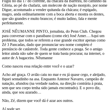
Fugiu no dia 17 do corrente, da chácara da Barreira, no caminho da
Glória, ao pé do chafariz, um molecote de nação monjolo, por nome
Digue, acostumado a vender quitanda da chácara; é espigado,
magro, anda ordinariamente com a boca aberta e mostra os dentes,
que são grandes e muito brancos; é muito ladino, fala e mente
perfeitamente.
JOSÉ NÊUMANNE PINTO, jornalista, do Penn Club. Chegou
para conversar com o paraibano (como ele) José Amer… Aqui um
problema, que todos se referem a esse grande escritor apenas como
Zé 3 Pancadas, dado que pronunciar seu nome completo é
prenúncio de catástrofe. Toda gente conhece a praga. Se o amigo
leitor ainda não sabe de quem se trata basta procurar, na internet, o
autor de A bagaceira. Nêumanne
Como nasceu essa relação entre você e o azar?
Acho até graça. O avião caiu no mar e eu já quase cego, e aleijado,
fiquei sentadinho na asa. Enquanto Antenor Navarro, campeão de
natação, afundou (na verdade nadou, na direção contrária à praia,
sem que seu corpo tenha sido jamais encontrado). E o povo diz,
ainda, que sou azarado…
Não, Zé, dizem que você dá é azar aos outros.
Aí pode ser.