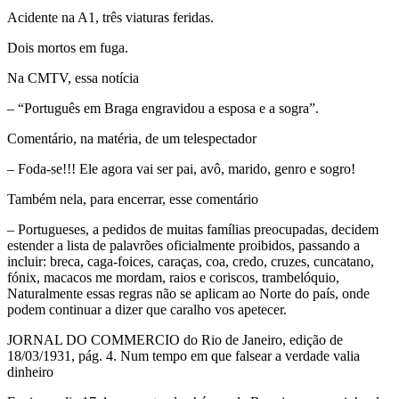
Acidente na A1, três viaturas feridas.
Dois mortos em fuga.
Na CMTV, essa notícia
– “Português em Braga engravidou a esposa e a sogra”.
Comentário, na matéria, de um telespectador
– Foda-se!!! Ele agora vai ser pai, avô, marido, genro e sogro!
Também nela, para encerrar, esse comentário
– Portugueses, a pedidos de muitas famílias preocupadas, decidem
estender a lista de palavrões oficialmente proibidos, passando a
incluir: breca, caga-foices, caraças, coa, credo, cruzes, cuncatano,
fónix, macacos me mordam, raios e coriscos, trambelóquio,
Naturalmente essas regras não se aplicam ao Norte do país, onde
podem continuar a dizer que caralho vos apetecer.
JORNAL DO COMMERCIO do Rio de Janeiro, edição de
18/03/1931, pág. 4. Num tempo em que falsear a verdade valia
dinheiro