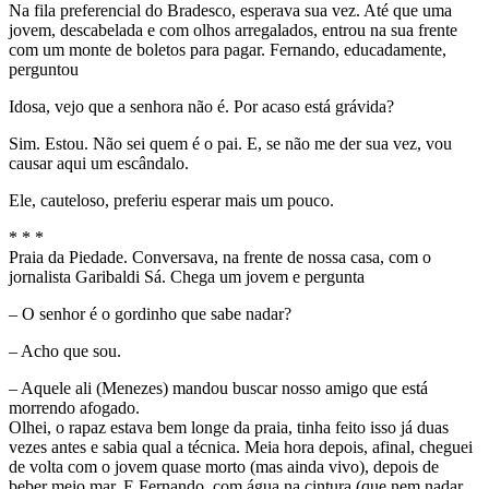
Na fila preferencial do Bradesco, esperava sua vez. Até que uma
jovem, descabelada e com olhos arregalados, entrou na sua frente
com um monte de boletos para pagar. Fernando, educadamente,
perguntou
Idosa, vejo que a senhora não é. Por acaso está grávida?
Sim. Estou. Não sei quem é o pai. E, se não me der sua vez, vou
causar aqui um escândalo.
Ele, cauteloso, preferiu esperar mais um pouco.
* * *
Praia da Piedade. Conversava, na frente de nossa casa, com o
jornalista Garibaldi Sá. Chega um jovem e pergunta
– O senhor é o gordinho que sabe nadar?
– Acho que sou.
– Aquele ali (Menezes) mandou buscar nosso amigo que está
morrendo afogado.
Olhei, o rapaz estava bem longe da praia, tinha feito isso já duas
vezes antes e sabia qual a técnica. Meia hora depois, afinal, cheguei
de volta com o jovem quase morto (mas ainda vivo), depois de
beber meio mar. E Fernando, com água na cintura (que nem nadar