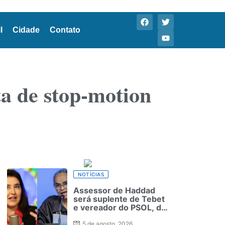
l
Cidade
Contato
a de stop-motion
NOTÍCIAS
Assessor de Haddad
será suplente de Tebet
e vereador do PSOL, de
Marina
5 de agosto, 2026