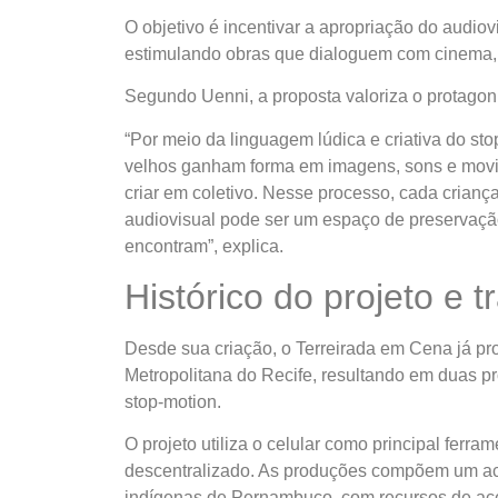
O objetivo é incentivar a apropriação do audiov
estimulando obras que dialoguem com cinema, h
Segundo Uenni, a proposta valoriza o protagoni
“Por meio da linguagem lúdica e criativa do sto
velhos ganham forma em imagens, sons e movime
criar em coletivo. Nesse processo, cada crianç
audiovisual pode ser um espaço de preservaçã
encontram”, explica.
Histórico do projeto e tr
Desde sua criação, o Terreirada em Cena já pr
Metropolitana do Recife, resultando em duas 
stop-motion.
O projeto utiliza o celular como principal ferr
descentralizado. As produções compõem um ace
indígenas de Pernambuco, com recursos de ace