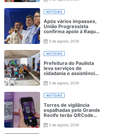
NOTÍCIAS
Após vários impasses,
União Progressista
confirma apoio à Raquel
Lyra
5 de agosto, 2026
NOTÍCIAS
Prefeitura do Paulista
leva serviços de
cidadania e assistência
social à Jaguarana
durante o Agosto Lilás
5 de agosto, 2026
NOTÍCIAS
Torres de vigilância
espalhadas pelo Grande
Recife terão QRCode
para solicitação de
medida protetiva
5 de agosto, 2026