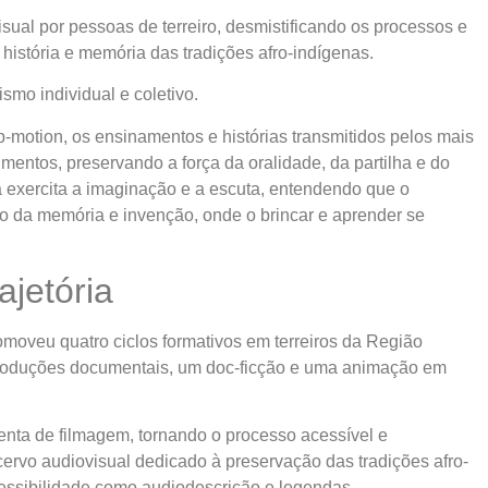
isual por pessoas de terreiro, desmistificando os processos e
istória e memória das tradições afro-indígenas.
smo individual e coletivo.
p-motion, os ensinamentos e histórias transmitidos pelos mais
ntos, preservando a força da oralidade, da partilha e do
a exercita a imaginação e a escuta, entendendo que o
o da memória e invenção, onde o brincar e aprender se
ajetória
omoveu quatro ciclos formativos em terreiros da Região
produções documentais, um doc-ficção e uma animação em
amenta de filmagem, tornando o processo acessível e
rvo audiovisual dedicado à preservação das tradições afro-
ssibilidade como audiodescrição e legendas.