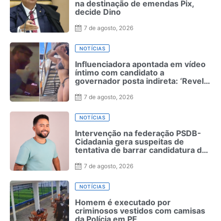
na destinação de emendas Pix,
decide Dino
7 de agosto, 2026
NOTÍCIAS
Influenciadora apontada em vídeo
íntimo com candidato a
governador posta indireta: ‘Revela
quem realmente é’
7 de agosto, 2026
NOTÍCIAS
Intervenção na federação PSDB-
Cidadania gera suspeitas de
tentativa de barrar candidatura de
MC Leozinho
7 de agosto, 2026
NOTÍCIAS
Homem é executado por
criminosos vestidos com camisas
da Polícia em PE