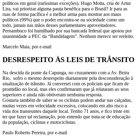
políticos em geral (raríssimas exceções). Hugo Motta, cria de Artur
Lira, vai priorizar alguma pauta benéfica para o Brasil? Ir para as
ruas de forma pacífica é a melhor arma para mostrar aos maus
políticos (99%) que o poder encontra-se na sociedade como um
todo, jamais nas mãos desses parlamentares aproveitadores.
Pernambuco foi humilhado por sua bancada federal que apoiou por
unanimidade a PEC da “Bandidagem”. Nenhum merece ser reeleito.
Marcelo Maia, por e-mail
DESRESPEITO ÀS LEIS DE TRÂNSITO
Na descida da ponte da Capunga, no cruzamento com a Av. Beira
Rio, sofro o mesmo desrespeito diariamente pela desconsideração à
sinalização de trânsito. Já conversei com os policiais que ficam de
prontidão no local, mas eles confirmaram que já relataram ao seus
superiores e ainda não obtiveram nenhuma resposta.
Gostaria também de saber se os ciclistas podem andar nas calçadas,
muitas vezes em velocidade excessiva, colocando em alto risco a
vida dos transeuntes daquele local. Tenho 71 anos, e fico triste em
ter que fazer tal reclamação, pois entendo que trata-se de educação
da população, ciclistas e motociclistas.
Paulo Roberto Pereira, por e-mail