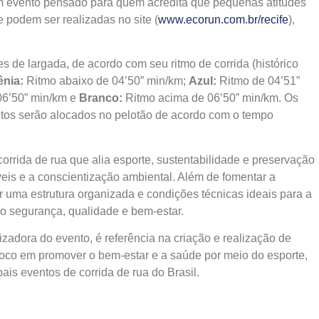
um evento pensado para quem acredita que pequenas atitudes
e podem ser realizadas no site (
www.ecorun.com.br/recife
),
s de largada, de acordo com seu ritmo de corrida (histórico
nia:
Ritmo abaixo de 04’50” min/km;
Azul:
Ritmo de 04’51”
06’50” min/km e
Branco:
Ritmo acima de 06’50” min/km. Os
entos serão alocados no pelotão de acordo com o tempo
corrida de rua que alia esporte, sustentabilidade e preservação
eis e a conscientização ambiental. Além de fomentar a
 uma estrutura organizada e condições técnicas ideais para a
do segurança, qualidade e bem-estar.
izadora do evento, é referência na criação e realização de
foco em promover o bem-estar e a saúde por meio do esporte,
ais eventos de corrida de rua do Brasil.