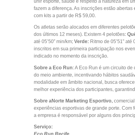
unir esporte, saúde e respeito à natureza em 
fazem a diferença. As inscrições estão abertas 
com kits a partir de R$ 59,00.
Os atletas serão alocados em diferentes pelotõe
dos últimos 12 meses). Existem 4 pelotões:
Quê
até 05’50” min/km;
Verde:
Ritmo de 05’51” até 
inscritos em sua primeira participação nos ev
indicado no momento da inscrição.
Sobre a Eco Run
: A Eco Run é um circuito de 
do meio ambiente, incentivando hábitos saudáv
modalidade em âmbito nacional, busca oferecer
melhor experiência dos participantes, garantin
Sobre a
Norte Marketing Esportivo,
comercial
experiências esportivas de grande porte. Com 
a empresa é responsável por alguns dos princip
Serviço:
Eco Run Recife