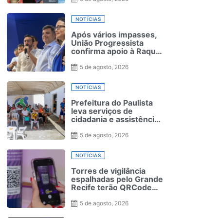
NOTÍCIAS
Após vários impasses,
União Progressista
confirma apoio à Raquel
Lyra
5 de agosto, 2026
NOTÍCIAS
Prefeitura do Paulista
leva serviços de
cidadania e assistência
social à Jaguarana
durante o Agosto Lilás
5 de agosto, 2026
NOTÍCIAS
Torres de vigilância
espalhadas pelo Grande
Recife terão QRCode
para solicitação de
medida protetiva
5 de agosto, 2026