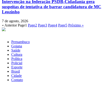
Intervenção na federação PSDB-Cidadania gera
suspeitas de tentativa de barrar candidatura de MC
Leozinho
7 de agosto, 2026
« Anterior
Page
1
Page
2
Page
3
Page
4
Page
5
Próximo »
Pernambuco
Goiana
Saúde
Cultura
Política
Policial
Esporte
Brasil
Cidade
Contato