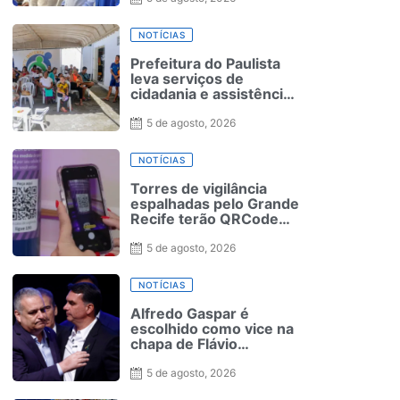
NOTÍCIAS
Prefeitura do Paulista
leva serviços de
cidadania e assistência
social à Jaguarana
durante o Agosto Lilás
5 de agosto, 2026
NOTÍCIAS
Torres de vigilância
espalhadas pelo Grande
Recife terão QRCode
para solicitação de
medida protetiva
5 de agosto, 2026
NOTÍCIAS
Alfredo Gaspar é
escolhido como vice na
chapa de Flávio
Bolsonaro à Presidência
5 de agosto, 2026