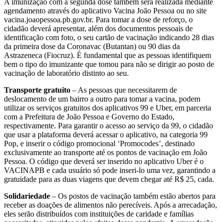
A imunização com a segunda dose também será realizada mediante
agendamento através do aplicativo Vacina João Pessoa ou no site
vacina.joaopessoa.pb.gov.br. Para tomar a dose de reforço, o
cidadão deverá apresentar, além dos documentos pessoais de
identificação com foto, o seu cartão de vacinação indicando 28 dias
da primeira dose da Coronavac (Butantan) ou 90 dias da
Astrazeneca (Fiocruz). É fundamental que as pessoas identifiquem
bem o tipo do imunizante que tomou para não se dirigir ao posto de
vacinação de laboratório distinto ao seu.
Transporte gratuito
– As pessoas que necessitarem de
deslocamento de um bairro a outro para tomar a vacina, podem
utilizar os serviços gratuitos dos aplicativos 99 e Uber, em parceria
com a Prefeitura de João Pessoa e Governo do Estado,
respectivamente. Para garantir o acesso ao serviço da 99, o cidadão
que usar a plataforma deverá acessar o aplicativo, na categoria 99
Pop, e inserir o código promocional ‘Promocodes’, destinado
exclusivamente ao transporte até os pontos de vacinação em João
Pessoa. O código que deverá ser inserido no aplicativo Uber é o
VACINAPB e cada usuário só pode inseri-lo uma vez, garantindo a
gratuidade para as duas viagens que devem chegar até R$ 25, cada.
Solidariedade
– Os postos de vacinação também estão abertos para
receber as doações de alimentos não perecíveis. Após a arrecadação,
eles serão distribuídos com instituições de caridade e famílias