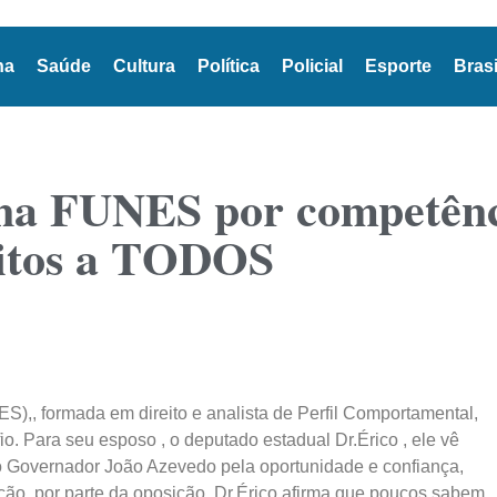
na
Saúde
Cultura
Política
Policial
Esporte
Brasi
na FUNES por competênc
itos a TODOS
S),, formada em direito e analista de Perfil Comportamental,
. Para seu esposo , o deputado estadual Dr.Érico , ele vê
 Governador João Azevedo pela oportunidade e confiança,
ação por parte da oposição, Dr.Érico afirma que poucos sabem