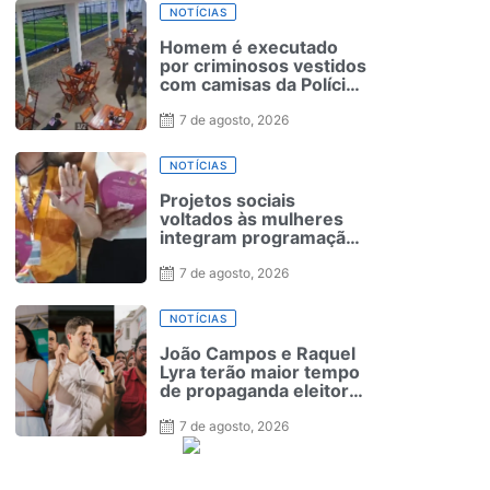
NOTÍCIAS
Homem é executado
por criminosos vestidos
com camisas da Polícia
em PE
7 de agosto, 2026
NOTÍCIAS
Projetos sociais
voltados às mulheres
integram programação
do Olinda Lilás neste
sábado (8)
7 de agosto, 2026
NOTÍCIAS
João Campos e Raquel
Lyra terão maior tempo
de propaganda eleitoral
no rádio e na TV em
Pernambuco
7 de agosto, 2026