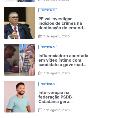
ocorreu com Bolsonaro
em 2022
NOTÍCIAS
PF vai investigar
indícios de crimes na
destinação de emendas
Pix, decide Dino
7 de agosto, 2026
NOTÍCIAS
Influenciadora apontada
em vídeo íntimo com
candidato a governador
posta indireta: ‘Revela
quem realmente é’
7 de agosto, 2026
NOTÍCIAS
Intervenção na
federação PSDB-
Cidadania gera
suspeitas de tentativa
de barrar candidatura
7 de agosto, 2026
de MC Leozinho