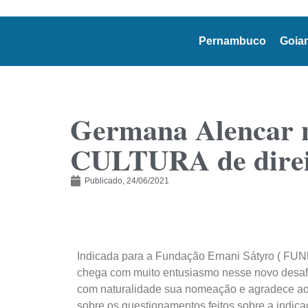
Pernambuco
Goia
Germana Alencar 
CULTURA de dire
Publicado,
24/06/2021
Indicada para a Fundação Ernani Sátyro ( FUNE
chega com muito entusiasmo nesse novo desafio
com naturalidade sua nomeação e agradece ao
sobre os questionamentos feitos sobre a indic