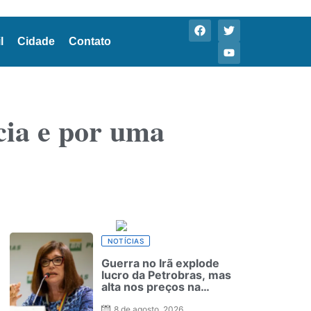
l
Cidade
Contato
ia e por uma
NOTÍCIAS
Guerra no Irã explode
lucro da Petrobras, mas
alta nos preços na
bomba não derruba
apoio a Lula como
8 de agosto, 2026