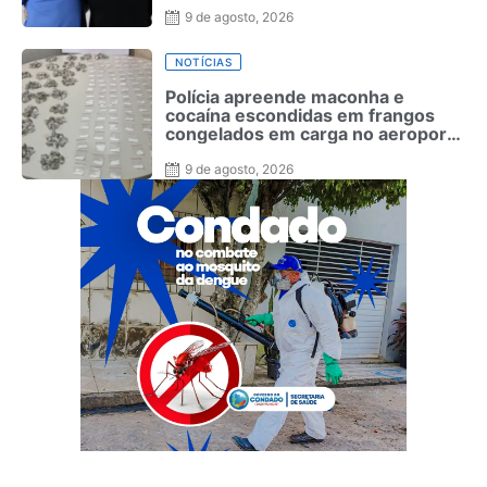
9 de agosto, 2026
NOTÍCIAS
Polícia apreende maconha e
cocaína escondidas em frangos
congelados em carga no aeroporto
de Fernando de Noronha
9 de agosto, 2026