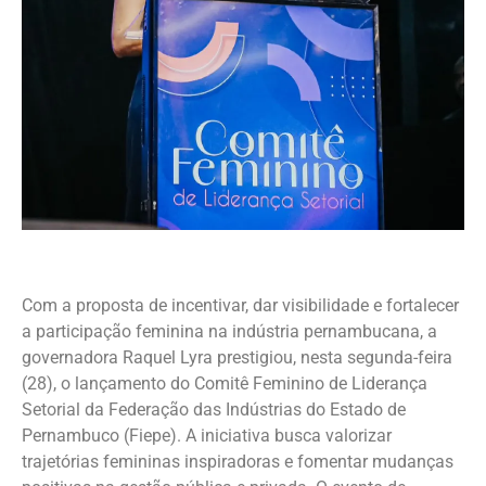
Com a proposta de incentivar, dar visibilidade e fortalecer
a participação feminina na indústria pernambucana, a
governadora Raquel Lyra prestigiou, nesta segunda-feira
(28), o lançamento do Comitê Feminino de Liderança
Setorial da Federação das Indústrias do Estado de
Pernambuco (Fiepe). A iniciativa busca valorizar
trajetórias femininas inspiradoras e fomentar mudanças