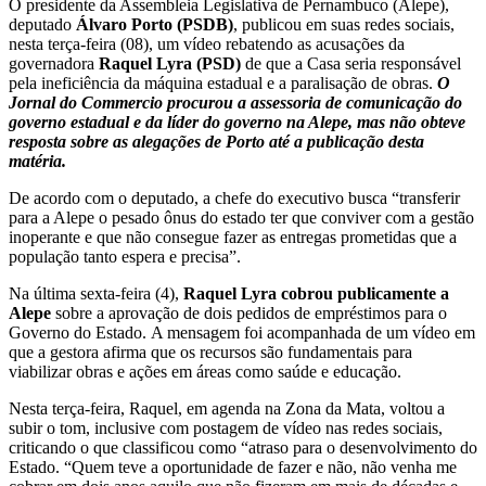
O presidente da Assembleia Legislativa de Pernambuco (Alepe),
deputado
Álvaro Porto (PSDB)
, publicou em suas redes sociais,
nesta terça-feira (08), um vídeo rebatendo as acusações da
governadora
Raquel Lyra (PSD)
de que a Casa seria responsável
pela ineficiência da máquina estadual e a paralisação de obras.
O
Jornal do Commercio procurou a assessoria de comunicação do
governo estadual e da líder do governo na Alepe, mas não obteve
resposta sobre as alegações de Porto até a publicação desta
matéria.
De acordo com o deputado, a chefe do executivo busca “transferir
para a Alepe o pesado ônus do estado ter que conviver com a gestão
inoperante e que não consegue fazer as entregas prometidas que a
população tanto espera e precisa”.
Na última sexta-feira (4),
Raquel Lyra cobrou publicamente a
Alepe
sobre a aprovação de dois pedidos de empréstimos para o
Governo do Estado. A mensagem foi acompanhada de um vídeo em
que a gestora afirma que os recursos são fundamentais para
viabilizar obras e ações em áreas como saúde e educação.
Nesta terça-feira, Raquel, em agenda na Zona da Mata, voltou a
subir o tom, inclusive com postagem de vídeo nas redes sociais,
criticando o que classificou como “atraso para o desenvolvimento do
Estado. “Quem teve a oportunidade de fazer e não, não venha me