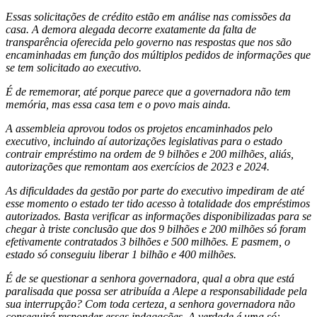
Essas solicitações de crédito estão em análise nas comissões da
casa. A demora alegada decorre exatamente da falta de
transparência oferecida pelo governo nas respostas que nos são
encaminhadas em função dos múltiplos pedidos de informações que
se tem solicitado ao executivo.
É de rememorar, até porque parece que a governadora não tem
memória, mas essa casa tem e o povo mais ainda.
A assembleia aprovou todos os projetos encaminhados pelo
executivo, incluindo aí autorizações legislativas para o estado
contrair empréstimo na ordem de 9 bilhões e 200 milhões, aliás,
autorizações que remontam aos exercícios de 2023 e 2024.
As dificuldades da gestão por parte do executivo impediram de até
esse momento o estado ter tido acesso à totalidade dos empréstimos
autorizados. Basta verificar as informações disponibilizadas para se
chegar à triste conclusão que dos 9 bilhões e 200 milhões só foram
efetivamente contratados 3 bilhões e 500 milhões. E pasmem, o
estado só conseguiu liberar 1 bilhão e 400 milhões.
É de se questionar a senhora governadora, qual a obra que está
paralisada que possa ser atribuída a Alepe a responsabilidade pela
sua interrupção? Com toda certeza, a senhora governadora não
conseguirá responder essas indagações. A verdade é uma só: