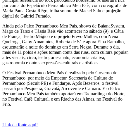
principal referência do rock psicodélico nordestino. A abertura fica
por conta do Espetáculo Pernambuco Meu País, com coreografia de
Maria Paula Costa Rêgo, trilha sonora de Maciel Salu e projeção
digital de Gabriel Furtado.
Ainda pelo Palco Pernambuco Meu País, shows de BaianaSystem,
Mago de Tarso e Tássia Reis vão acontecer no sábado (9), e Cátia
de França, Teatro Mágico e o projeto Frevo Mulher, com Nena
Queiroga, Gaby Amarantos, Roberta de Sá e agora Elba Ramalho,
esquentarão a noite do domingo em Serra Negra. Durante o dia,
mais de 11 polos e ações tomam conta das ruas, com cultura popular,
artes visuais, circo, teatro, artesanato, economia criativa,
gastronomia e outras expressões culturais e artísticas.
O Festival Pernambuco Meu País é realizado pelo Governo de
Pernambuco, por meio da Empetur, Secretaria de Cultura de
Pernambuco (Secult-PE) e Fundarpe. Após Bezerros, o festival
passará por Pesqueira, Gravatá, Arcoverde e Caruaru. E o Palco
Pernambuco Meu País também aportará em Taquaritinga do Norte,
no Festival Café Cultural, e em Riacho das Almas, no Festival do
Frio.
Link da fonte aqui!