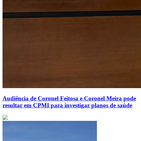
Audiência de Coronel Feitosa e Coronel Meira pode
resultar em CPMI para investigar planos de saúde