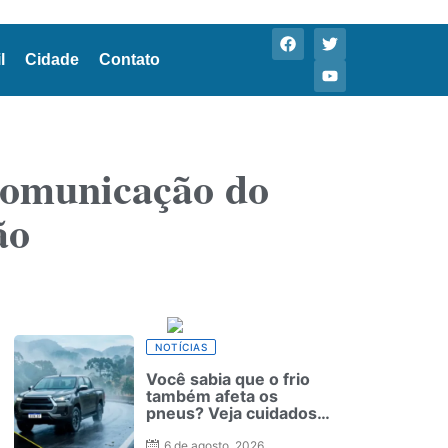
l
Cidade
Contato
comunicação do
ão
NOTÍCIAS
Você sabia que o frio
também afeta os
pneus? Veja cuidados
fundamentais antes de
pegar a estrada no
6 de agosto, 2026