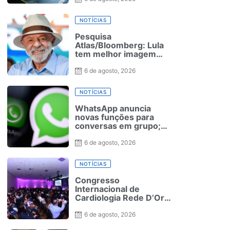
inverno
NOTÍCIAS
Pesquisa
Atlas/Bloomberg: Lula
tem melhor imagem
positiva entre
candidatos à
6 de agosto, 2026
Presidência
NOTÍCIAS
WhatsApp anuncia
novas funções para
conversas em grupo;
veja quais
6 de agosto, 2026
NOTÍCIAS
Congresso
Internacional de
Cardiologia Rede D’Or
reúne especialistas do
Brasil e do exterior no
6 de agosto, 2026
Rio de Janeiro